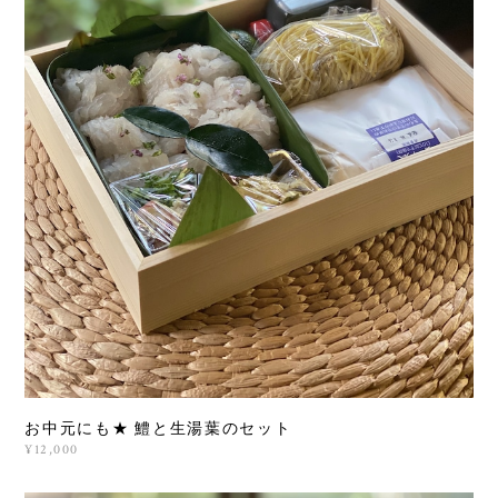
お中元にも★ 鱧と生湯葉のセット
¥12,000