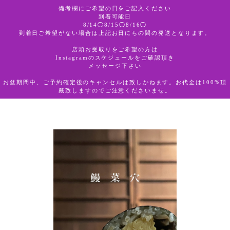
備考欄にご希望の日をご記入ください
到着可能日
8/14◯8/15◯8/16◯
ototojet
到着日ご希望がない場合は上記お日にちの間の発送となります。
店頭お受取りをご希望の方は
Instagramのスケジュールをご確認頂き
メッセージ下さい
お盆期間中、ご予約確定後のキャンセルは致しかねます。お代金は100%頂
戴致しますのでご注意くださいませ。