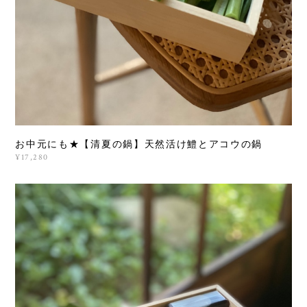
お中元にも★【清夏の鍋】天然活け鱧とアコウの鍋
¥17,280