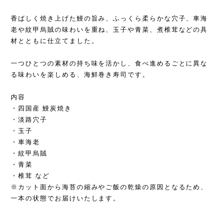
香ばしく焼き上げた鰻の旨み、ふっくら柔らかな穴子、車海
老や紋甲烏賊の味わいを重ね、玉子や青菜、煮椎茸などの具
材とともに仕立てました。
一つひとつの素材の持ち味を活かし、食べ進めるごとに異な
る味わいを楽しめる、海鮮巻き寿司です。
内容
・四国産 鰻炭焼き
・淡路穴子
・玉子
・車海老
・紋甲烏賊
・青菜
・椎茸 など
※カット面から海苔の縮みやご飯の乾燥の原因となるため、
一本の状態でお届けいたします。