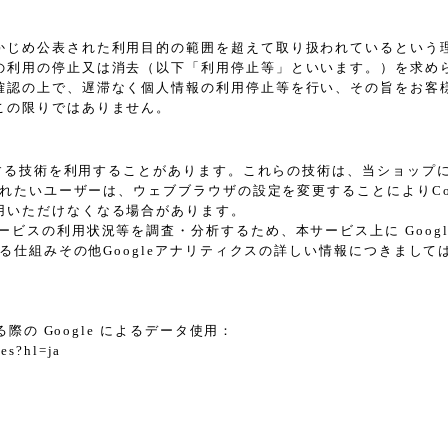
かじめ公表された利用目的の範囲を超えて取り扱われているという
の利用の停止又は消去（以下「利用停止等」といいます。）を求め
確認の上で、遅滞なく個人情報の利用停止等を行い、その旨をお客
この限りではありません。
に類する技術を利用することがあります。これらの技術は、当ショッ
されたいユーザーは、ウェブブラウザの設定を変更することによりCoo
用いただけなくなる場合があります。
スの利用状況等を調査・分析するため、本サービス上に Google L
れる仕組みその他Googleアナリティクスの詳しい情報につきまし
際の Google によるデータ使用：
tes?hl=ja