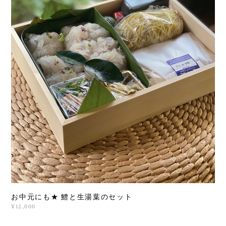
お中元にも★ 鱧と生湯葉のセット
¥12,000