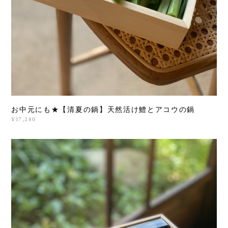
お中元にも★【清夏の鍋】天然活け鱧とアコウの鍋
¥17,280