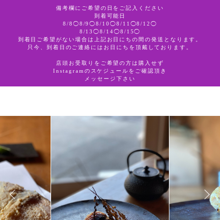
備考欄にご希望の日をご記入ください
到着可能日
8/8◯8/9◯8/10◯8/11◯8/12◯
ototojet
8/13◯8/14◯8/15◯
到着日ご希望がない場合は上記お日にちの間の発送となります。
只今、到着日のご連絡にはお日にちを頂戴しております。
店頭お受取りをご希望の方は購入せず
Instagramのスケジュールをご確認頂き
メッセージ下さい