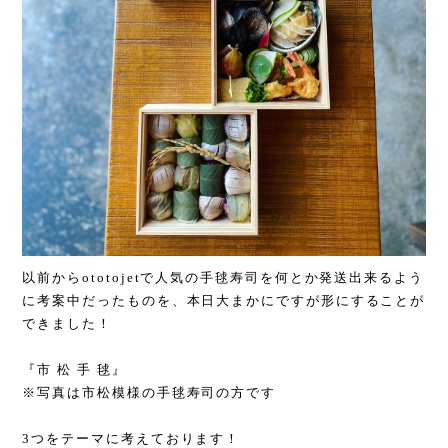
以前からototojetで人気の手毬寿司を何とか発送出来るよう
に考案中だったものを、本日大まかにですが形にすることが
できました！
『市 松 手 毬』
※写真は市松模様の手毬寿司の方です
3つをテーマに考えております！