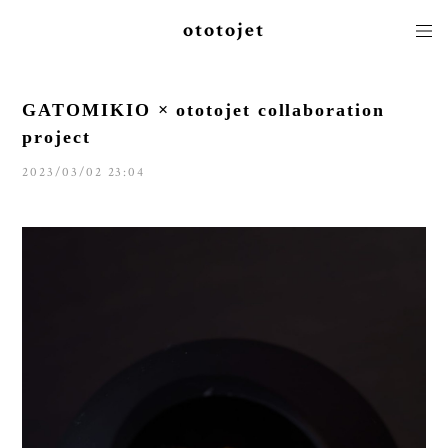
ototojet
GATOMIKIO × ototojet collaboration
project
2023/03/02 23:04