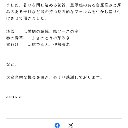
ました。香りを閉じ込める花器、重厚感のある台座窪みと厚
みのある平皿など器の持つ魅力的なフォルムを生かし盛り付
けさせて頂きました。
淡雪 …甘鯛の鱗焼、蛤ソースの泡
春の青草 …ふきのとうの芽吹き
雪解け …鱈でんぶ、伊勢海老
など。
大変光栄な機会を頂き、心より感謝しております。
ototojet